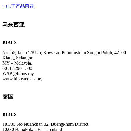
>
电子产品目录
马来西亚
BIBUS
No. 66, Jalan 5/KU6, Kawasan Perindustrian Sungai Puloh, 42100
Klang, Selangor
MY – Malaysia.
60-3-3290 1300
WSB@bibus.my
www.bibusmetals.my
泰国
BIBUS
181/86 Sio Nuanchan 32, Buengkhum District,
10230 Bangkok, TH – Thailand