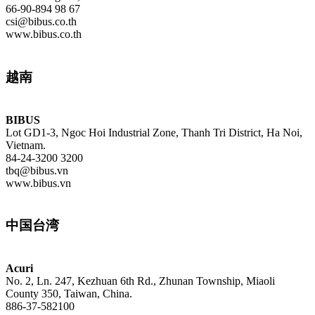
66-90-894 98 67
csi@bibus.co.th
www.bibus.co.th
越南
BIBUS
Lot GD1-3, Ngoc Hoi Industrial Zone, Thanh Tri District, Ha Noi,
Vietnam.
84-24-3200 3200
tbq@bibus.vn
www.bibus.vn
中国台湾
Acuri
No. 2, Ln. 247, Kezhuan 6th Rd., Zhunan Township, Miaoli
County 350, Taiwan, China.
886-37-582100