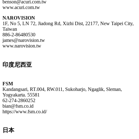
benson@acuri.com.tw
www.acuri.com.tw
NAROVISION
1F, No 5, LN 72, Jiadong Rd, Xizhi Dist, 22177, New Taipei City,
Taiwan
886-2-86480530
james@narovision.tw
www.narovision.tw
印度尼西亚
FSM
Kandangsari, RT.004, RW.011, Sukoharjo, Ngaglik, Sleman,
Yogyakarta. 55581
62-274-2860252
bian@fsm.co.id
https://www.fsm.co.id/
日本