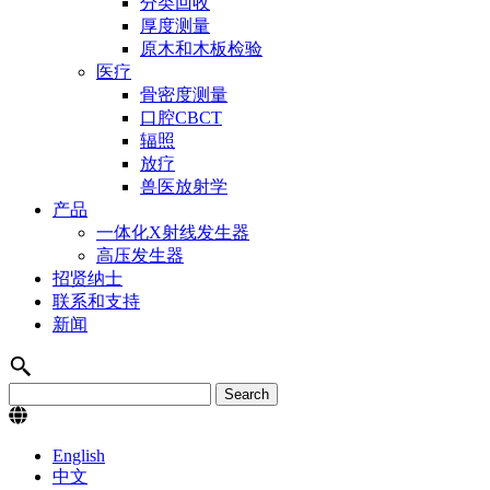
分类回收
厚度测量
原木和木板检验
医疗
骨密度测量
口腔CBCT
辐照
放疗
兽医放射学
产品
一体化X射线发生器
高压发生器
招贤纳士
联系和支持
新闻
English
中文