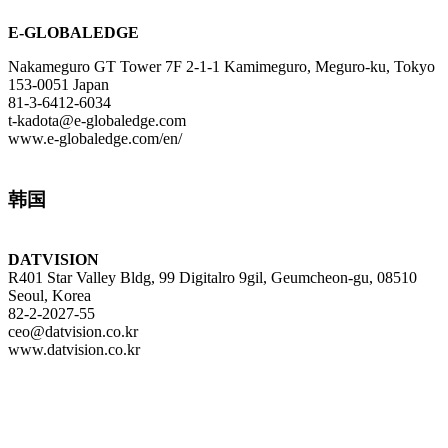
E-GLOBALEDGE
Nakameguro GT Tower 7F 2-1-1 Kamimeguro, Meguro-ku, Tokyo
153-0051 Japan
81-3-6412-6034
t-kadota@e-globaledge.com
www.e-globaledge.com/en/
韩国
DATVISION
R401 Star Valley Bldg, 99 Digitalro 9gil, Geumcheon-gu, 08510
Seoul, Korea
82-2-2027-55
ceo@datvision.co.kr
www.datvision.co.kr