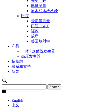
分类回收
厚度测量
原木和木板检验
医疗
骨密度测量
口腔CBCT
辐照
放疗
兽医放射学
产品
一体化X射线发生器
高压发生器
招贤纳士
联系和支持
新闻
English
中文