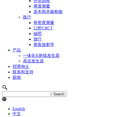
分类回收
厚度测量
原木和木板检验
医疗
骨密度测量
口腔CBCT
辐照
放疗
兽医放射学
产品
一体化X射线发生器
高压发生器
招贤纳士
联系和支持
新闻
English
中文