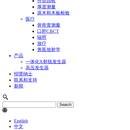
分类回收
厚度测量
原木和木板检验
医疗
骨密度测量
口腔CBCT
辐照
放疗
兽医放射学
产品
一体化X射线发生器
高压发生器
招贤纳士
联系和支持
新闻
English
中文