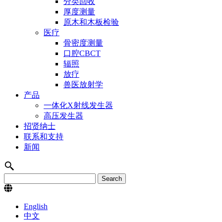
分类回收
厚度测量
原木和木板检验
医疗
骨密度测量
口腔CBCT
辐照
放疗
兽医放射学
产品
一体化X射线发生器
高压发生器
招贤纳士
联系和支持
新闻
English
中文