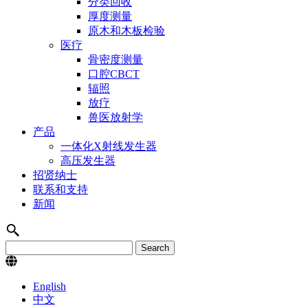
分类回收
厚度测量
原木和木板检验
医疗
骨密度测量
口腔CBCT
辐照
放疗
兽医放射学
产品
一体化X射线发生器
高压发生器
招贤纳士
联系和支持
新闻
English
中文