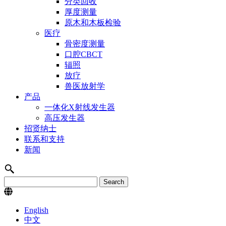
分类回收
厚度测量
原木和木板检验
医疗
骨密度测量
口腔CBCT
辐照
放疗
兽医放射学
产品
一体化X射线发生器
高压发生器
招贤纳士
联系和支持
新闻
English
中文