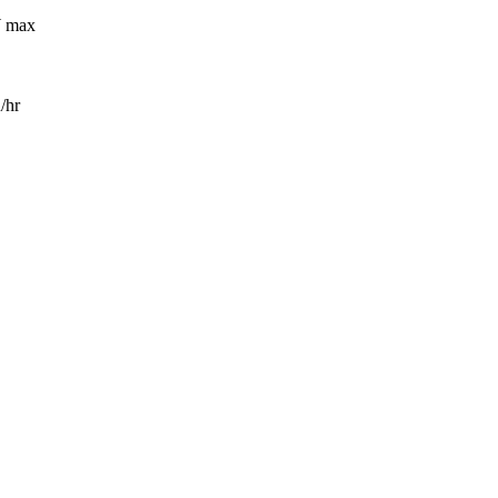
W max
hr