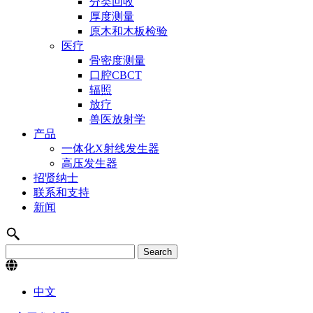
分类回收
厚度测量
原木和木板检验
医疗
骨密度测量
口腔CBCT
辐照
放疗
兽医放射学
产品
一体化X射线发生器
高压发生器
招贤纳士
联系和支持
新闻
中文