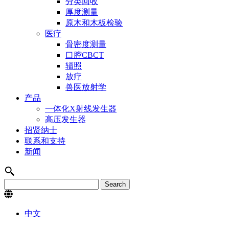
分类回收
厚度测量
原木和木板检验
医疗
骨密度测量
口腔CBCT
辐照
放疗
兽医放射学
产品
一体化X射线发生器
高压发生器
招贤纳士
联系和支持
新闻
中文