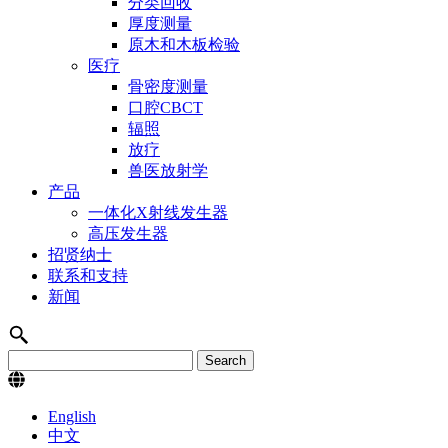
分类回收
厚度测量
原木和木板检验
医疗
骨密度测量
口腔CBCT
辐照
放疗
兽医放射学
产品
一体化X射线发生器
高压发生器
招贤纳士
联系和支持
新闻
English
中文