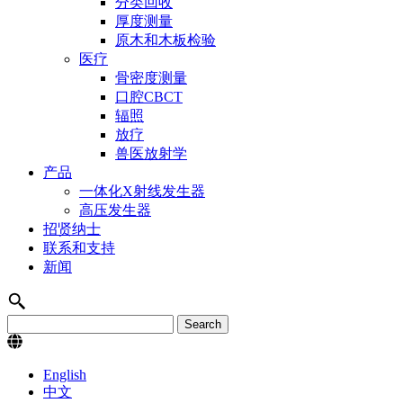
分类回收
厚度测量
原木和木板检验
医疗
骨密度测量
口腔CBCT
辐照
放疗
兽医放射学
产品
一体化X射线发生器
高压发生器
招贤纳士
联系和支持
新闻
English
中文