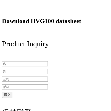
Download HVG100 datasheet
Product Inquiry