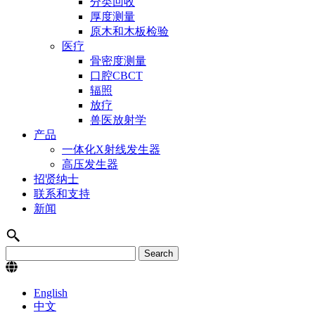
分类回收
厚度测量
原木和木板检验
医疗
骨密度测量
口腔CBCT
辐照
放疗
兽医放射学
产品
一体化X射线发生器
高压发生器
招贤纳士
联系和支持
新闻
English
中文